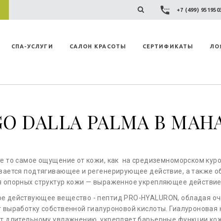
+7 (499) 95195
СПА-УСЛУГИ
САЛОН КРАСОТЫ
СЕРТИФИКАТЫ
ЛО
GO DALLA PALMA В MAH
е то самое ощущение от кожи, как на средиземноморском кур
вается подтягивающее и регенерирующее действие, а также о
я опорных структур кожи — выраженное укрепляющее действие
 действующее вещество - пептид PRO-HYALURON, обладая оче
 выработку собственной гиалуроновой кислоты. Гиалуроновая 
т длительному увлажнению, укрепляет барьерные функции ко