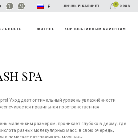
0
0 RUB
ЛИЧНЫЙ КАБИНЕТ
03
ЯЛЬНОСТЬ
ФИТНЕС
КОРПОРАТИВНЫМ КЛИЕНТАМ
ASH SPA
орте! Уход дает оптимальный уровень увлажнённости
беспечивается правильная пространственная
.
нь маленьким размером, проникает глубоко в дерму, где
кислота разных молекулярных масс, в свою очередь,
жи и помогает разглаживать морщины.