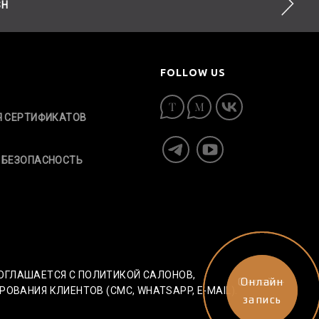
SH
FOLLOW US
Я СЕРТИФИКАТОВ
 БЕЗОПАСНОСТЬ
СОГЛАШАЕТСЯ С ПОЛИТИКОЙ САЛОНОВ,
Онлайн-
Онлайн
АНИЯ КЛИЕНТОВ (СМС, WHATSAPP, E-MAIL).
запись
запись