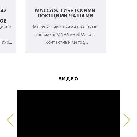
GO
МАССАЖ ТИБЕТСКИМИ
ЛЬНЯ
ПОЮЩИМИ ЧАШАМИ
ОЕ
щение
Массаж тибетскими поющими
Женс
чашами в MAHASH SPA - это
улучшен
 Уход
контактный метод
стрессо
нь
виброакустической
что-т
ается
терапии, глубоко расслабляющий
с
мышцы, снимающи...
ВИДЕО