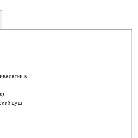
ивелегии в
а)
еский душ