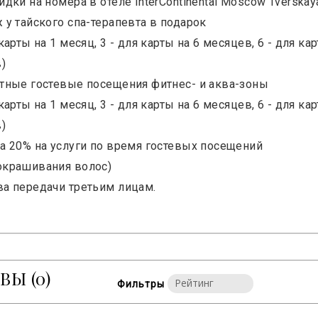
идки на номера в отеле InterContinental Moscow Tverskay
ж у тайского спа-терапевта в подарок
 карты на 1 месяц, 3 - для карты на 6 месяцев, 6 - для ка
)
атные гостевые посещения фитнес- и аква-зоны
 карты на 1 месяц, 3 - для карты на 6 месяцев, 6 - для ка
)
ка 20% на услуги по время гостевых посещений
окрашивания волос)
ва передачи третьим лицам.
ЫВЫ
(0)
Фильтры