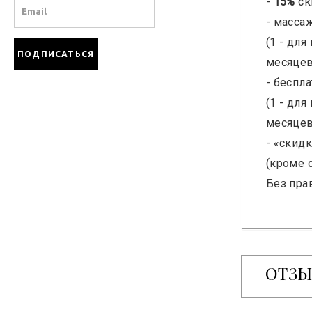
-
15%
ск
Email
- масса
(1 - для
месяцев
- беспл
(1 - для
месяцев
- «скид
(кроме 
Без пра
ОТЗ