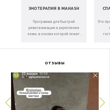
 В
ЭНОТЕРАПИЯ В MAHASH
СП
ела и
Программа для быстрой
Это пр
е, что
ревитализации и укрепления
аете
кожи, в основе которой лежат
гос
оматы
активные свойства красного
ма
винограда, ягод асаи и черной
си
смо...
ОТЗЫВЫ