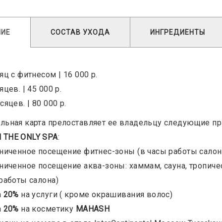
НИЕ
СОСТАВ УХОДА
ИНГРЕДИЕНТЫ
яц с фитнесом | 16 000 р.
яцев. | 45 000 р.
сяцев. | 80 000 р.
льная карта прелоставляет ее владельцу следующие пр
 THE ONLY SPA
:
аниченное посещение фитнес-зоны (в часы работы салон
аниченное посещение аква-зоны: хаммам, сауна, тропич
 работы салона)
а
20%
на услуги ( кроме окрашивания волос)
а
20%
на косметику
MAHASH