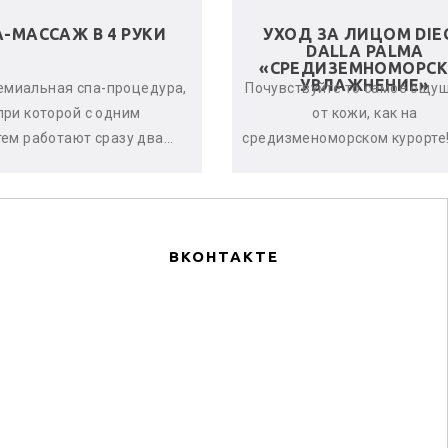
А-МАССАЖ В 4 РУКИ
УХОД ЗА ЛИЦОМ DIE
DALLA PALMA
«СРЕДИЗЕМНОМОРСК
УВЛАЖНЕНИЕ»
емиальная спа-процедура,
Почувствуйте то самое ощу
при которой с одним
от кожи, как на
тем работают сразу два
средизменоморском курорте!
стера. Спа-терапевты
дает оптимальный урове
нхронно и гармонично
увлажнённости кожи, оказыв
воздейству...
по...
ВКОНТАКТЕ