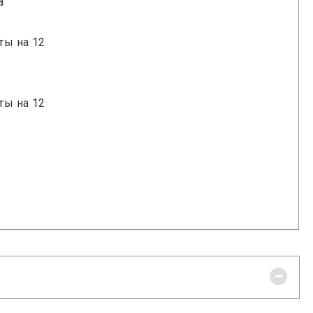
a
рты на 12
рты на 12