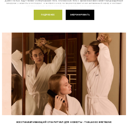
Далее гостью ждут пилинг и обертывание тела. Спа-массаж тела с арома-маслами снимет предсвадебный
мандраж у невесты и ее подруг, а экспресс-уход за лицом подарит коже витаминный заряд и заставит
светиться лучше любого хайлайтера. Угощение: бокал шампанского.
ПОДРОБНЕЕ
ЗАБРОНИРОВАТЬ
ВОССТАНАВЛИВАЮЩИЙ СПА-РИТУАЛ ДЛЯ НЕВЕСТЫ - THALASSO BRETAGNE