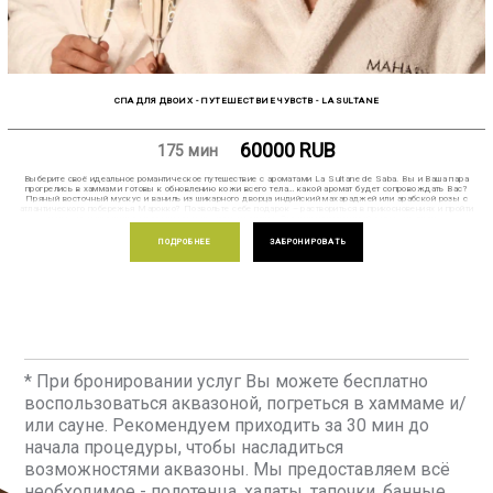
СПА ДЛЯ ДВОИХ - ПУТЕШЕСТВИЕ ЧУВСТВ - LA SULTANE
60000
RUB
175 мин
Выберите своё идеальное романтическое путешествие с ароматами La Sultane de Saba. Вы и Ваша пара
прогрелись в хаммам и готовы к обновлению кожи всего тела… какой аромат будет сопровождать Вас?
Пряный восточный мускус и ваниль из шикарного дворца индийский махараджей или арабской розы с
атлантического побережья Марокко? Позвольте себе подарок – раствориться в прикосновениях и пройти
через путешествия с массажами тела, лица и головы. Это ваш полноценный отдых на двоих.
ПОДРОБНЕЕ
ЗАБРОНИРОВАТЬ
* При бронировании услуг Вы можете бесплатно
воспользоваться аквазоной, погреться в хаммаме и/
или сауне. Рекомендуем приходить за 30 мин до
начала процедуры, чтобы насладиться
возможностями аквазоны. Мы предоставляем всё
необходимое - полотенца, халаты, тапочки, банные