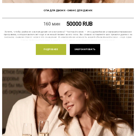
CПА ДЛЯ ДВОИХ - ОАЗИС ДЛЯ ДВОИХ
50000
RUB
160 мин
Хотите, чтобы райское наслаждение не кончалось? Частный оазис – это удлинённая усовершенствованная
программа, которая включает еще и нежный пилинг всего тела. Вы словно оставляете все тревоги далеко за
океаном, снимая стресс через это очищение. А невероятная нежность вашей обновленной кожи – еще один
повод прикоснуться друг к другу... 160 минут для Вашей парной перезагрузки!
ПОДРОБНЕЕ
ЗАБРОНИРОВАТЬ