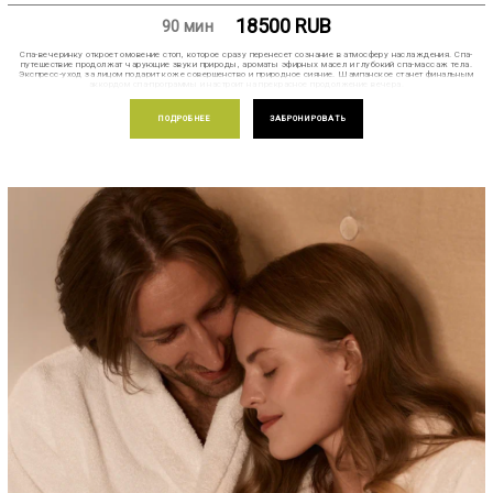
18500
RUB
90 мин
Спа-вечеринку откроет омовение стоп, которое сразу перенесет сознание в атмосферу наслаждения. Спа-
путешествие продолжат чарующие звуки природы, ароматы эфирных масел и глубокий спа-массаж тела.
Экспресс-уход за лицом подарит коже совершенство и природное сияние. Шампанское станет финальным
аккордом спа-программы и настроит на прекрасное продолжение вечера.
ПОДРОБНЕЕ
ЗАБРОНИРОВАТЬ