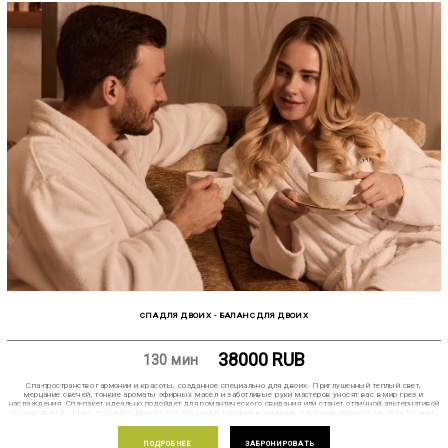
СПА ДЛЯ ДВОИХ - БАЛАНС ДЛЯ ДВОИХ
38000
RUB
130 мин
Спа-пространство гармонии и красоты, созданное специально для двоих. Приглушенный теплый свет,
мерцание свечей, тонкие ароматы эфирных масел и заботливые руки мастеров уносят вас в мир грез и
наслаждения. Спа-пакет идеально подойдет для романтического свидания или станет отличной альтернативой
посиделкам в кафе с лучшей подругой. Состав ухода: прогрев в хаммаме, глубокий спа-массаж тела 90 мин,
экспресс-уход за лицом 30 мин.
ПОДРОБНЕЕ
ЗАБРОНИРОВАТЬ