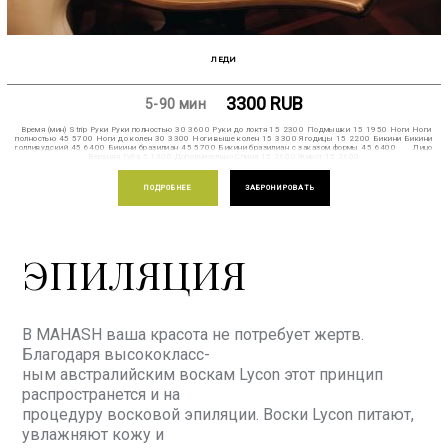
ЛЕДИ
3300
RUB
5-90 мин
Время (мин) Strip Руки Руки полностью 30 3600 Руки до локтя 15 2300 Подмышки 15 1950 Ноги Ноги
полностью 45 5700 Ноги до колен 30 3300 Ноги выше колен 15 3300 Ягодицы 15 2200 Бикини Бикини
голливудский 45 6400 Бикини бразилиан 45 5700 Бикини бразилиан c заказом формы 45 6400 Лицо
Верхняя Губа 5 1300 Дополнительно Спина 15 2600 Живот 15 2600
ПОДРОБНЕЕ
ЗАБРОНИРОВАТЬ
ЭПИЛЯЦИЯ
В MAHASH ваша красота не потребует жертв.
Благодаря высококласс-
ным австралийским воскам Lycon этот принцип
распространется и на
процедуру восковой эпиляции. Воски Lycon питают,
увлажняют кожу и