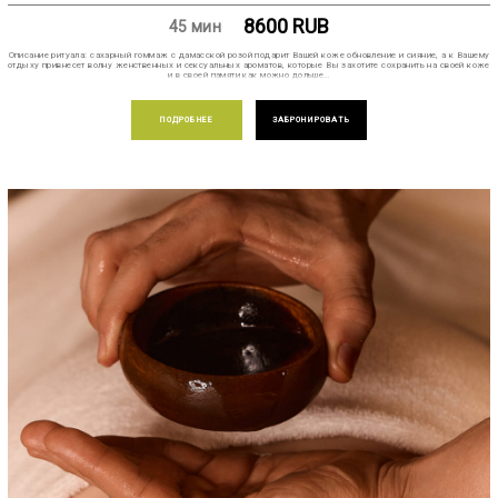
8600
RUB
45 мин
Описание ритуала: сахарный гоммаж с дамасской розой подарит Вашей коже обновление и сияние, а к Вашему
отдыху привнесет волну женственных и сексуальных ароматов, которые Вы захотите сохранить на своей коже
и в своей памяти как можно дольше…
ПОДРОБНЕЕ
ЗАБРОНИРОВАТЬ