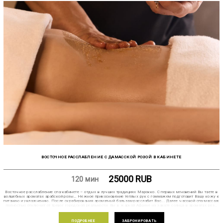
ВОСТОЧНОЕ РАССЛАБЛЕНИЕ С ДАМАССКОЙ РОЗОЙ В КАБИНЕТЕ
25000
RUB
120 мин
Восточное расслабление спа-кабинете – отдых в лучших традициях Марокко. С первых мгновений Вы таете в
волшебных ароматах арабской розы… Нежное прикосновение теплых рук с гоммажем подготовит Вашу кожу к
питанию и увлажнению. После скрабирования ароматный бальзам расслабит Вас... Далее часовой спа-массаж
полностью отключит от тревог городской реальности. Вы в жаркой Африке на закате солнца в ароматах роз…
позвольте себе побыть в этом состоянии подольше, завершите церемонию марокканским чаем с сухофруктами,
чтобы ощутить вкус и задействовать все 5 чувств.
ПОДРОБНЕЕ
ЗАБРОНИРОВАТЬ