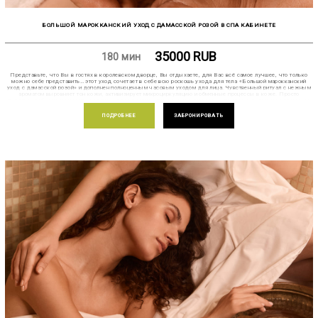
БОЛЬШОЙ МАРОККАНСКИЙ УХОД С ДАМАССКОЙ РОЗОЙ В СПА КАБИНЕТЕ
35000
RUB
180 мин
Представьте, что Вы в гостях в королевском дворце, Вы отдыхаете, для Вас всё самое лучшее, что только
можно себе представить… этот уход сочетает в себе всю роскошь ухода для тела «Большой марокканский
уход с дамасской розой» и дополнен полноценным часовым уходом для лица. Чувственный ритуал с нежным
ароматом выровняет тон кожи, активизирует микроциркуляцию и обменные процессы в коже. Просто
позвольте себе максимально продлить удовольствие, почувствуйте легкость и свежесть в лице и во всем теле,
которые останутся с Вами надолго.
ПОДРОБНЕЕ
ЗАБРОНИРОВАТЬ