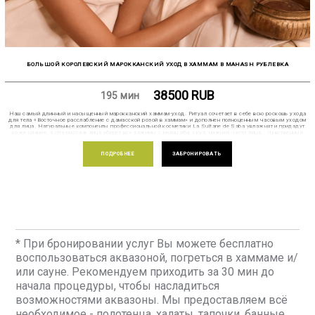
БОЛЬШОЙ КОРОЛЕВСКИЙ МАРОККАНСКИЙ УХОД В ХАММАМ В MAHASH РУБЛЕВКА
38500
RUB
195 мин
Наш самый длинный и насыщенный марокканский хаммам-уход. Ритуал сочетает в себе всю роскошь ухода
для тела «Восточное расслабление с дамасской розой в хаммам» и дополнен полноценным часовым уходом
для лица. Натуральные компоненты профессиональной косметики La Sultane de Saba увлажнят и придадут
коже сияние, а спа-массаж лица уберет все зажимы с мышц лба, скул, нижней части лица... Чувственный
ритуал с нежным ароматом розы выровняет тон кожи, активизирует микроциркуляцию и обменные процессы в
коже. Просто позвольте себе максимально продлить удовольствие, почувствуйте легкость и свежесть в лице
и во всем теле, которые останутся с Вами надолго. В MAHASH время останавливается. Насыщенный влагой
ПОДРОБНЕЕ
ЗАБРОНИРОВАТЬ
воздух хаммам позволяет избавиться от токсинов, расслабить тело, раскрыть поры. В полной мере
насладиться размеренным отдыхом и полностью перезагрузиться помогут новинки в меню спа-процедур от
легендарного бренда La Sultane de Saba. Выберите сегодня один из спа-ритуалов на основе косметики La
Sultane de Saba. Каждый из них уникален по составм и ароматам, как Вы чувствуете себя прямо сейчас? Что
Вам хотелось бы? Подарите вашей коже мягкость и комфорт, а телу – исключительную релаксацию, снятие
напряжения, детоксикацию и минерализацию. Понравившуюся косметику бренда La Sultane de Saba для
домашнего ухода можно приобрести у нас в зоне ресепшен.
* При бронировании услуг Вы можете бесплатно
воспользоваться аквазоной, погреться в хаммаме и/
или сауне. Рекомендуем приходить за 30 мин до
начала процедуры, чтобы насладиться
возможностями аквазоны. Мы предоставляем всё
необходимое - полотенца, халаты, тапочки, банные