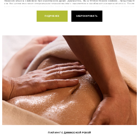
первоначально в хаммамах при королевском дворе. Доверьтесь, Вы в тёплом пенном хаммам... представьте
как Вас деликатно моют специальным черным мылом с эвкалиптом и скрабируют рукавичкой кесса. После
душа наносится увлажняющий крем и Вы таете в ароматах марокканской розы… Далее часовой спа-массаж
мыльным мешком прямо в хаммам полностью отключает Вас от тревог городской реальности. Вы в жаркой
Африке на закате солнца в ароматах роз… позвольте себе побыть в этом состоянии подольше, завершите
церемонию марокканским чаем с сухофруктами, чтобы ощутить вкус и задействовать все 5 чувств.
ПОДРОБНЕЕ
ЗАБРОНИРОВАТЬ
ПИЛИНГ С ДАМАССКОЙ РОЗОЙ