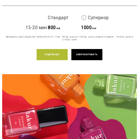
Стандарт
Супериор
15-20 мин
800
1000
RUB
RUB
Выберите своё покрытие MANUCURIST: Лак - 800р. руки и 1000р. ноги Стойкое гелевое - 1800р. руки и
2100р. ноги
ПОДРОБНЕЕ
ЗАБРОНИРОВАТЬ