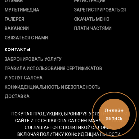
ОТЗЫВЫ
РЕГИСТРАЦИЯ
МУЛЬТИМЕДИА
ЗАРЕГИСТРИРОВАТЬСЯ
ГАЛЕРЕЯ
СКАЧАТЬ МЕНЮ
ВАКАНСИИ
ПЛАТИ ЧАСТЯМИ
СВЯЗАТЬСЯ С НАМИ
КОНТАКТЫ
ЗАБРОНИРОВАТЬ УСЛУГУ
ПРАВИЛА ИСПОЛЬЗОВАНИЯ СЕРТИФИКАТОВ
И УСЛУГ САЛОНА
КОНФИДЕНЦИАЛЬНОСТЬ И БЕЗОПАСНОСТЬ
ДОСТАВКА
Онлайн-
Онлайн
ПОКУПАЯ ПРОДУКЦИЮ, БРОНИРУЯ УСЛУГИ НА ЭТОМ
запись
запись
САЙТЕ И ПОСЕЩАЯ СПА-САЛОНЫ MAHASH, ГОСТЬ
СОГЛАШАЕТСЯ С ПОЛИТИКОЙ САЛОНОВ,
ВКЛЮЧАЯ ПОЛИТИКУ КОНФИДЕНЦИАЛЬНОСТИ,