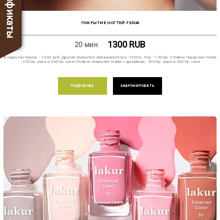
Сертификаты
ПОКРЫТИЕ НОГТЕЙ FEDUA
1300
RUB
20 мин
В один тон лаком - 1300 руб. Другие покрытия: Аргановая база -1300р. Лак - 1300р. Стойкое покрытие гелем
- 3200р. руки и 3300р. ноги Стойкое покрытие гелем с дизайном - 4000р. руки и 4300р. ноги
ПОДРОБНЕЕ
ЗАБРОНИРОВАТЬ