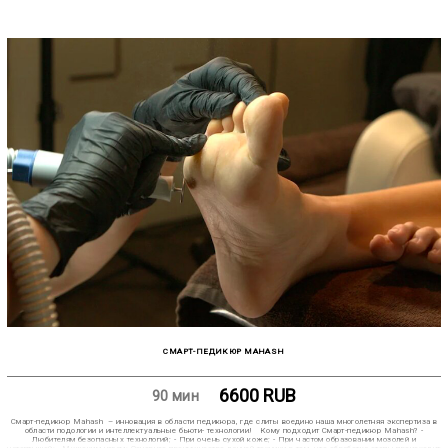
СМАРТ-ПЕДИКЮР MAHASH
6600
RUB
90 мин
Смарт-педикюр Mahash – инновация в области педикюра, где слиты воедино наша многолетняя экспертиза в
области подологии и интеллектуальные бьюти- технологии! Кому подходит Смарт-педикюр Mahash? -
Любителям безопасных технологий; - При очень сухой коже; - При частом образовании мозолей и