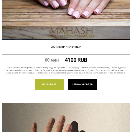
МАНИКЮР ПИЛОЧНЫЙ
4100
RUB
60 мин
Пилочный маникюр и комплексный уход за руками. Процедуру начнет аромапутешествие, наслаждаясь
ароматами Вы получите Ваш любимый идеальный пилочный маникюр. Далее Вас ждет скраб для рук с
массажем. После очищения массаж с лосьоном подарит коже еще больше увлажнения и расслабления.
Процедуру дополнит масло для кутикулы.
ПОДРОБНЕЕ
ЗАБРОНИРОВАТЬ