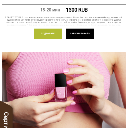
1300
RUB
15-20 мин
BEAUTY WORLD - это красота и прочность в каждом штрихе. Новый профессиональный бренд для ногтей,
вдохновлённый теми, кто создаёт красоту с точностью, страстью и заботой. Экологические стандарты
высшего уровня. Все формулы BEAUTY WORLD: * 11-free — без формальдегида, толуола, DBP и других
вредныхтоксинов * Веганские и не тестируются наживотных * Созданы из безопасных, ингредиентов,
обеспечивающих салонное качество Красота, которая работает, уже в MAHASH. Попробуйте!
ПОДРОБНЕЕ
ЗАБРОНИРОВАТЬ