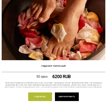
ПЕДИКЮР ПИЛОЧНЫЙ
6200
RUB
90 мин
Пилочный педикюр и комплексный уход за ногами. Процедуру начнет аромапутешествие, наслаждаясь
ароматами Вы получите Ваш любимый идеальный пилочный педикюр. Далее Вас ждет скраб для ног с
массажем. После очищения массаж с лосьоном подарит коже еще больше увлажнения и расслабления.
Процедуру дополнит масло для кутикулы.
ПОДРОБНЕЕ
ЗАБРОНИРОВАТЬ