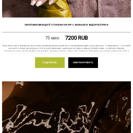
ОМОЛАЖИВАЮЩИЙ СПА-МАНИКЮР С ЖИВЫМИ ВОДОРОСЛЯМИ
7200
RUB
75 мин
Ваш пилочный маникюр дополнит реминирализующий восстанавливающий уход для рук. Ламинария, с которой
начнется Ваша процедура, богата витаминами, аминокислотами и микроэлементами, особенно йодом,
который очень необходимы организму. Флюид-гомаж "Три чая" Thalasso Bretagne на основе морской соли и
экстракта зеленого чая обладает исключительной способностью восстанавливать плотность и упругость
мягких тканей. Обеспечивает очищение, выравнивание рельефа, снятие отеков, выведение токсинов, повышает
тонус кожи. Молочко Thalasso Bretagne в завершении ухода тонизирует и обеспечивает кожу влагой на
продолжительное время. Молочко содержит: масла макадамии и кунжутного семени, морскую воду и
ПОДРОБНЕЕ
ЗАБРОНИРОВАТЬ
канделильский воск, полисахариды и NaPСА, в составе средства также есть комплекс экстрактов
водорослей: ламинария, хондрус криспус, ульва лактука и ундрия паннатифида.