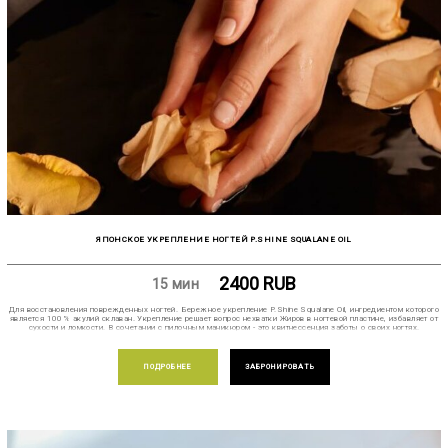
ЯПОНСКОЕ УКРЕПЛЕНИЕ НОГТЕЙ P.SHINE SQUALANE OIL
2400
RUB
15 мин
Для восстановления поврежденных ногтей. Бережное укрепление P.Shine Squalane Oil, ингредиентом которого
является 100% акулий склаван. Укрепление решает вопрос нехватки Жиров в ногтевой пластине, избавляет от
сухости и ломкости. В сочетании с пилочным маникюром - это квитнессенция заботы о своих ногтях.
ПОДРОБНЕЕ
ЗАБРОНИРОВАТЬ