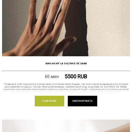
МАНИКЮР LA SULTANE DE SABA
5500
RUB
60 мин
Позвольте себе окунуться в путешествие на Острова или в Индию, где тело и душа возвращается к истокам
расслабления и отдыха. Состав: пилочный маникюр, комплексный уход за руками LA SULTANE DE SABA,
нанесение массажными движениями гоммажа на выбор сахарный скраб с ароматом мускуса/ладана/ванили
или цветов тиаре и алоэ, после нанесение маски карите и увлажнение лосьоном, чай и финики.
ПОДРОБНЕЕ
ЗАБРОНИРОВАТЬ