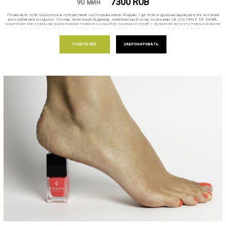
7300
RUB
90 мин
Позвольте себе окунуться в путешествие на Острова или в Индию, где тело и душа возвращается к истокам
расслабления и отдыха. Состав: пилочный педикюр, комплексный уход за руками LA SULTANE DE SABA,
нанесение массажными движениями гоммажа на выбор сахарный скраб с ароматом мускуса/ладана/ванили
или цветов тиаре и алоэ, после нанесение маски карите и увлажнение лосьоном, чай и финики.
ПОДРОБНЕЕ
ЗАБРОНИРОВАТЬ