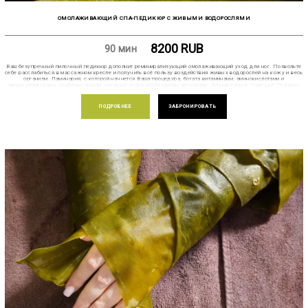
ОМОЛАЖИВАЮЩИЙ СПА-ПЕДИКЮР С ЖИВЫМИ ВОДОРОСЛЯМИ
8200
RUB
90 мин
Ваш безупречный пилочный педикюр дополнит реминирализующий омолаживающий уход для ног. Позвольте
себе расслабиться в массажном кресле и получить всё пользу воздействия живых водорослей на кожу и весь
организм. Ламинария, с которой начнется Ваша процедура, богата витаминами, аминокислотами и
микроэлементами, особенно йодом, который очень необходимы организму. Флюид-гомаж "Три чая" Thalasso
Bretagne на основе морской соли и экстракта зеленого чая обладает исключительной способностью
восстанавливать плотность и упругость мягких тканей. Обеспечивает очищение, выравнивание рельефа, снятие
отеков, выведение токсинов, повышает тонус кожи. Молочко Thalasso Bretagne в завершении ухода
ПОДРОБНЕЕ
ЗАБРОНИРОВАТЬ
тонизирует и обеспечивает кожу влагой на продолжительное время. Молочко содержит: масла макадамии и
кунжутного семени, морскую воду и канделильский воск, полисахариды и NaPСА, в составе средства также
есть комплекс экстрактов водорослей: ламинария, хондрус криспус, ульва лактука и ундрия паннатифида.