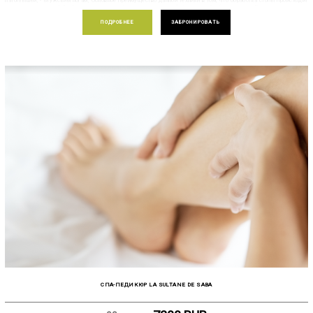
натоптышей; - Мужским ногам; Основное преимущество данной техники в том, что обработка стопы происходит
при помощи intellect-диска, на который клеятся сменные файлы разной абразивности. Безопасность
обеспечивается за счет использования одноразовых файлов, что продолжает эко концепцию пилочного
педикюра MAHASH! Ну, а виртуозное исполнение самой техники дополнено уникальным молекулярным
ПОДРОБНЕЕ
ЗАБРОНИРОВАТЬ
маслом, создающим защитную мембрану для кожи. Потрясающий результат без микротрещин и травм!
Преимущества педикюра Безопасность техники за счет использования одноразовых абразивов; Отсутствие
кератоза за счет использования смарт дисков и деликатного подхода; Чистый результат за счет мягкой
полировки без травм и микротрещин; Эффект омоложения кожи благодаря использованию молекулярного
масла; Точечная обработка труднодоступных и проблемных зон за счет дифференцированной техники и
насадок; Эффект сохраняется дольше, чем после других видов педикюра
СПА-ПЕДИКЮР LA SULTANE DE SABA