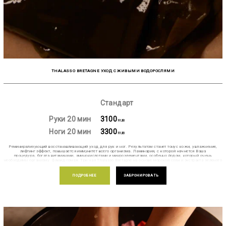
THALASSO BRETAGNE УХОД С ЖИВЫМИ ВОДОРОСЛЯМИ
Стандарт
Руки 20 мин
3100
RUB
Ноги 20 мин
3300
RUB
Реминирализующий восстанавливающий уход для рук и ног. Результатом станет тонус кожи, увлажнение,
лифтинг эффект, повышается иммунитет всего организма. Ламинария, с которой начнется Ваша
процедура, богата витаминами, аминокислотами и микроэлементами, особенно йодом, который очень
необходимы организму. Флюид-гомаж Три чая Thalasso Bretagne на основе морской соли и экстракта зеленого
чая обладает исключительной способностью восстанавливать плотность и упругость мягких тканей.
Обеспечивает очищение, выравнивание рельефа, снятие отеков, выведение токсинов, повышает тонус кожи.
Молочко Thalasso Bretagne в завершении ухода тонизирует и обеспечивает кожу влагой на продолжительное
ПОДРОБНЕЕ
ЗАБРОНИРОВАТЬ
время. Молочко содержит: масла макадамии и кунжутного семени, морскую воду и канделильский воск,
полисахариды и NaPСА, в составе средства также есть комплекс экстрактов водорослей: ламинария, хондрус
криспус, ульва лактука и ундрия паннатифида.