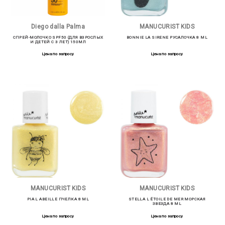
Diego dalla Palma
MANUCURIST KIDS
СПРЕЙ-МОЛОЧКО SPF50 (ДЛЯ ВЗРОСЛЫХ
BONNIE LA SIRENE РУСАЛОЧКА 8 ML
И ДЕТЕЙ С 3 ЛЕТ) 150МЛ
Цена по запросу
Цена по запросу
MANUCURIST KIDS
MANUCURIST KIDS
PIA L ABEILLE ПЧЕЛКА 8 ML
STELLA L ÉTOILE DE MER МОРСКАЯ
ЗВЕЗДА 8 ML
Цена по запросу
Цена по запросу