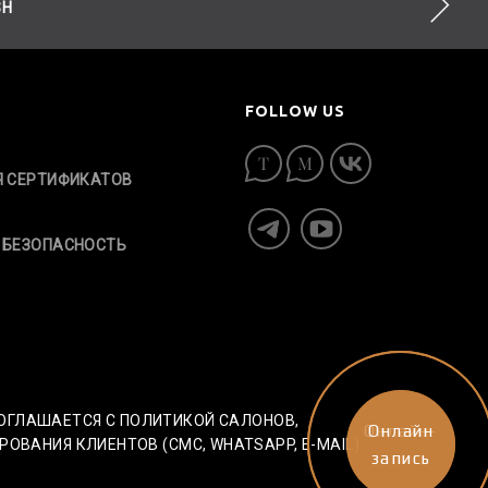
SH
FOLLOW US
Я СЕРТИФИКАТОВ
 БЕЗОПАСНОСТЬ
СОГЛАШАЕТСЯ С ПОЛИТИКОЙ САЛОНОВ,
Онлайн-
Онлайн
АНИЯ КЛИЕНТОВ (СМС, WHATSAPP, E-MAIL).
запись
запись