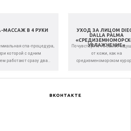
А-МАССАЖ В 4 РУКИ
УХОД ЗА ЛИЦОМ DIE
DALLA PALMA
«СРЕДИЗЕМНОМОРСК
УВЛАЖНЕНИЕ»
емиальная спа-процедура,
Почувствуйте то самое ощу
при которой с одним
от кожи, как на
тем работают сразу два
средизменоморском курор
стера. Спа-терапевты
Уход дает оптимальный ур
нхронно и гармонично
увлажнённости кожи,
воздейству...
оказывается по...
ВКОНТАКТЕ