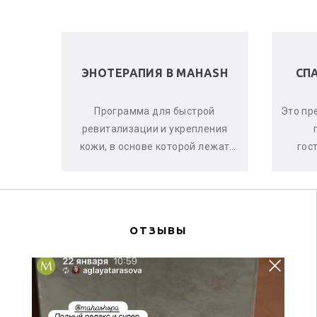
 В
ЭНОТЕРАПИЯ В MAHASH
СП
ела и
Программа для быстрой
Это пр
е, что
ревитализации и укрепления
аете
кожи, в основе которой лежат
гос
оматы
активные свойства красного
ма
винограда, ягод асаи и черной
си
смо...
ОТЗЫВЫ