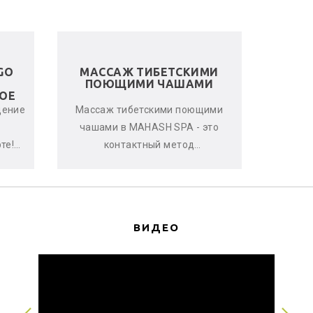
GO
МАССАЖ ТИБЕТСКИМИ
ЛЬНЯ
ПОЮЩИМИ ЧАШАМИ
ОЕ
щение
Массаж тибетскими поющими
Женс
чашами в MAHASH SPA - это
улучшен
те!
контактный метод
стрессо
овень
виброакустической
что-т
терапии, глубоко расслабляющий
с
мышцы, снимающи...
ВИДЕО