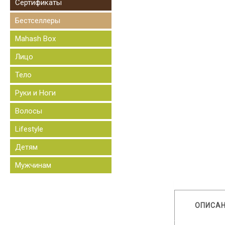
Сертификаты
Бестселлеры
Mahash Box
Лицо
Тело
Руки и Ноги
Волосы
Lifestyle
Детям
Мужчинам
ОПИСА