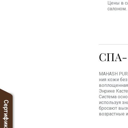
Цены в с
салоном.
СПА
MAHASH PURE
ния кожи без
воплощенная 
Энрике Касте
Система осно
используя зн
Сертификаты
бросают вызо
возрастные 