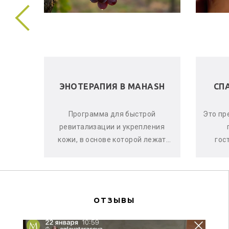
 В
ЭНОТЕРАПИЯ В MAHASH
СП
ела и
Программа для быстрой
Это пр
е, что
ревитализации и укрепления
аете
кожи, в основе которой лежат
гос
оматы
активные свойства красного
ма
винограда, ягод асаи и черной
си
смо...
ОТЗЫВЫ