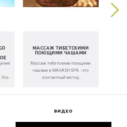
GO
МАССАЖ ТИБЕТСКИМИ
ЛЬНЯ
ПОЮЩИМИ ЧАШАМИ
ОЕ
щение
Массаж тибетскими поющими
Женс
чашами в MAHASH SPA - это
улучшен
 Уход
контактный метод
стрессо
нь
виброакустической
что-т
ается
терапии, глубоко расслабляющий
с
мышцы, снимающи...
ВИДЕО