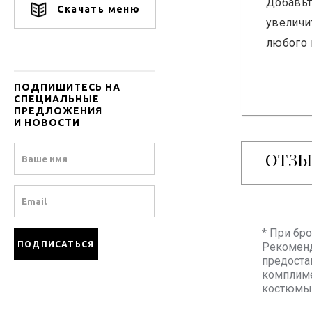
Добавьт
Скачать меню
увелич
любого 
ПОДПИШИТЕСЬ НА
СПЕЦИАЛЬНЫЕ
ПРЕДЛОЖЕНИЯ
И НОВОСТИ
Name
ОТЗ
Email
* При бр
Рекоменд
предоста
комплиме
костюмы 