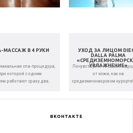
А-МАССАЖ В 4 РУКИ
УХОД ЗА ЛИЦОМ DIE
DALLA PALMA
«СРЕДИЗЕМНОМОРСК
УВЛАЖНЕНИЕ»
емиальная спа-процедура,
Почувствуйте то самое ощу
при которой с одним
от кожи, как на
тем работают сразу два
средизменоморском курорте!
стера. Спа-терапевты
дает оптимальный урове
нхронно и гармонично
увлажнённости кожи, оказыв
воздейству...
по...
ВКОНТАКТЕ