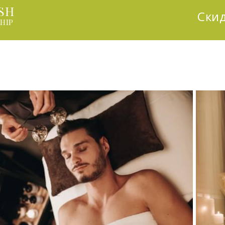
SH
Скид
HIP