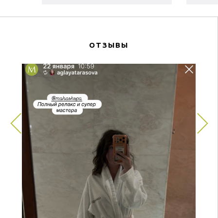
винограда, ягод асаи и черной
си
смо...
ОТЗЫВЫ