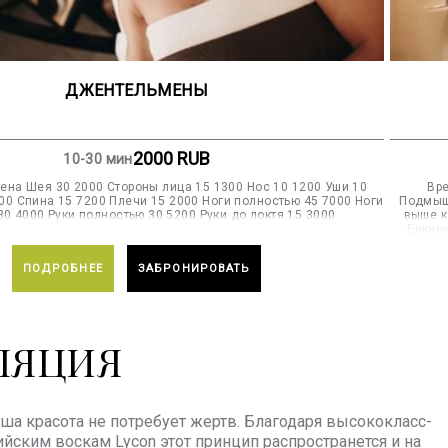
ДЖЕНТЕЛЬМЕНЫ
2000
RUB
10-30 мин
ена Шея 30 2000 Стороны лица 15 1300 Нос 10 1200 Уши 10
Врем
00 Спина 15 7200 Плечи 15 2000 Ноги полностью 45 7000 Ноги
Подмышк
30 4000 Руки полностью 30 5200 Руки до локтя 15 3000
выше к
Бикин
Лицо
ПОДРОБНЕЕ
ЗАБРОНИРОВАТЬ
ЛЯЦИЯ
а красота не потребует жертв. Благодаря высококласс-
йским воскам Lycon этот принцип распространется и на