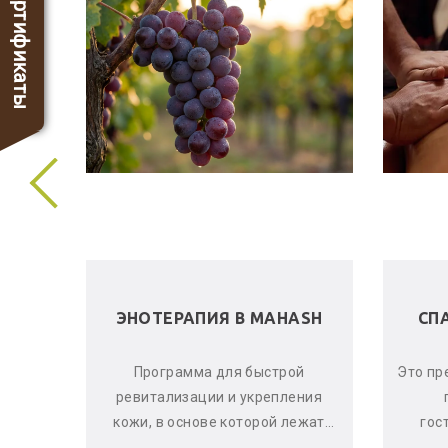
Сертификаты
 В
ЭНОТЕРАПИЯ В MAHASH
СП
ела и
Программа для быстрой
Это пр
е, что
ревитализации и укрепления
аете
кожи, в основе которой лежат
гос
оматы
активные свойства красного
ма