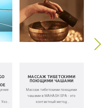
GO
МАССАЖ ТИБЕТСКИМИ
ЛЬНЯ
ПОЮЩИМИ ЧАШАМИ
ОЕ
щение
Массаж тибетскими поющими
Женс
чашами в MAHASH SPA - это
улучшен
 Уход
контактный метод
стрессо
нь
виброакустической
что-т