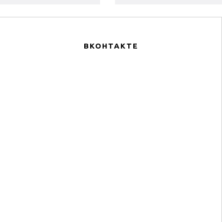
нхронно и гармонично
увлажнённости кожи, оказыв
воздейству...
по...
ВКОНТАКТЕ