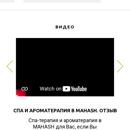
ается
терапии, глубоко расслабляющий
с
мышцы, снимающи...
ВИДЕО
СПА И АРОМАТЕРАПИЯ В MAHASH. ОТЗЫВ
Спа-терапия и ароматерапия в
MAHASH для Вас, если Вы