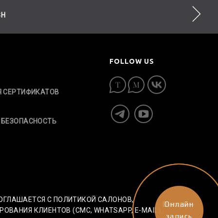
SH
FOLLOW US
Я СЕРТИФИКАТОВ
 БЕЗОПАСНОСТЬ
СОГЛАШАЕТСЯ С ПОЛИТИКОЙ САЛОНОВ,
Онлайн-
Онлайн
АНИЯ КЛИЕНТОВ (СМС, WHATSAPP, E-MAIL).
запись
запись