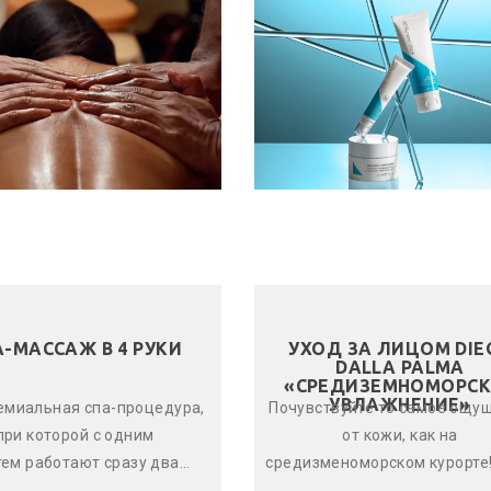
А-МАССАЖ В 4 РУКИ
УХОД ЗА ЛИЦОМ DIE
DALLA PALMA
«СРЕДИЗЕМНОМОРСК
УВЛАЖНЕНИЕ»
емиальная спа-процедура,
Почувствуйте то самое ощу
при которой с одним
от кожи, как на
тем работают сразу два
средизменоморском курорте!
стера. Спа-терапевты
дает оптимальный урове