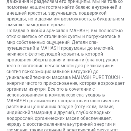
движения и разделяем его принципы. Мы не только
помогаем нашим гостям найти баланс внутренней и
внешней красоты, заручившись поддержкой
природы, но и дарим им возможность, в буквальном
смысле, замедлить время.
Попадая в любой spa-салон MAHASH, вы полностью
отключаетесь от столичной суеты и погружаетесь в
мир собственных ощущений. Детали спа-
путешествий в MAHASH продуманы до мелочей,
начиная с флотирующей кровати, в которой
проводятся обертывания и пилинги (она погружает
тело в состояние невесомости для релаксации и
снятия психоэмоциональной нагрузки) до
уникальной техники массажа MAHASH PURE TOUCH -
энергии чистого прикосновения, которая возрождает
организм изнутри. Все это в сочетании с
использованием в комплексах спа-уходов в
MAHASH органических экстрактов из экзотических
растений и ценнейших плодов (готу кола, папайя,
индийский тамаринд и другие), глубоководных
водорослей, органических масел обеспечивает,
наряду с восстановлением внутренней энергии и
гармонии, также отличный эстетический результат.