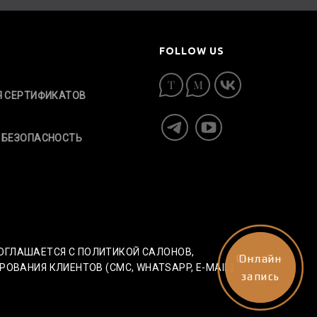
FOLLOW US
Я СЕРТИФИКАТОВ
 БЕЗОПАСНОСТЬ
СОГЛАШАЕТСЯ С ПОЛИТИКОЙ САЛОНОВ,
Онлайн-
Онлайн
АНИЯ КЛИЕНТОВ (СМС, WHATSAPP, E-MAIL).
запись
запись