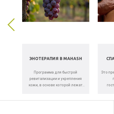
 В
ЭНОТЕРАПИЯ В MAHASH
СП
ела и
Программа для быстрой
Это пр
е, что
ревитализации и укрепления
аете
кожи, в основе которой лежат
гос
оматы
активные свойства красного
ма
винограда, ягод асаи и черной
си
смо...