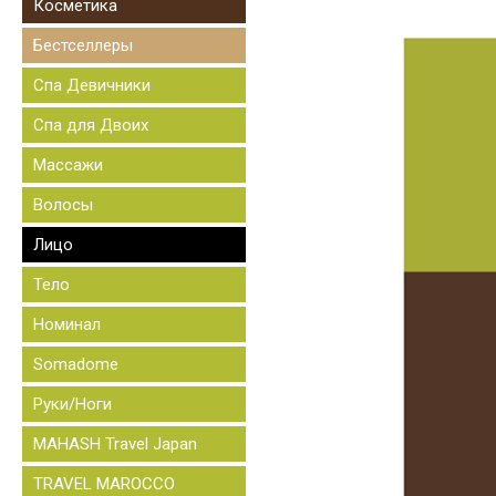
Косметика
Бестселлеры
Спа Девичники
Спа для Двоих
Массажи
Волосы
Лицо
Тело
Номинал
Somadome
Руки/Ноги
MAHASH Travel Japan
TRAVEL MAROCCO