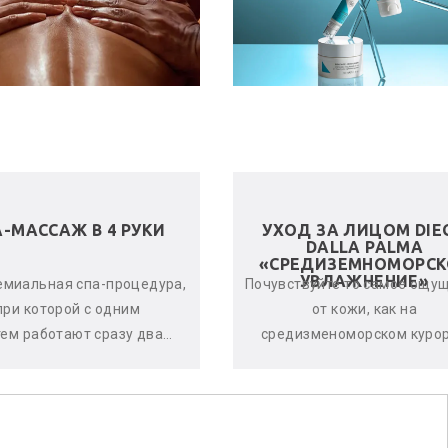
А-МАССАЖ В 4 РУКИ
УХОД ЗА ЛИЦОМ DIE
DALLA PALMA
«СРЕДИЗЕМНОМОРСК
УВЛАЖНЕНИЕ»
емиальная спа-процедура,
Почувствуйте то самое ощу
при которой с одним
от кожи, как на
тем работают сразу два
средизменоморском курор
стера. Спа-терапевты
Уход дает оптимальный ур
нхронно и гармонично
увлажнённости кожи,
воздейству...
оказывается по...