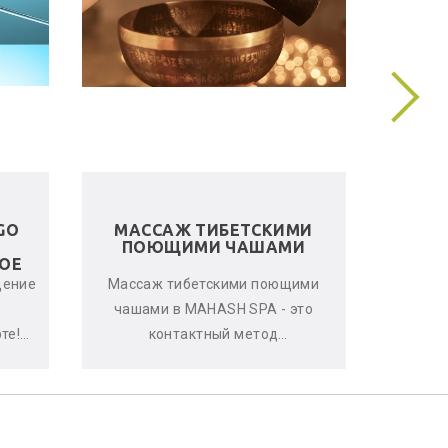
GO
МАССАЖ ТИБЕТСКИМИ
ЛЬНЯ
ПОЮЩИМИ ЧАШАМИ
ОЕ
щение
Массаж тибетскими поющими
Женс
чашами в MAHASH SPA - это
улучшен
те!
контактный метод
стрессо
овень
виброакустической
что-т
терапии, глубоко расслабляющий
с
мышцы, снимающи...